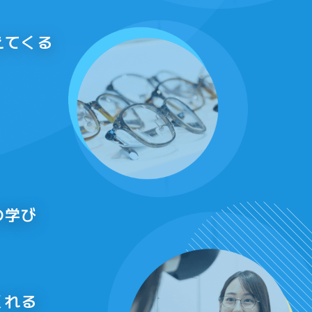
えてくる
の学び
くれる