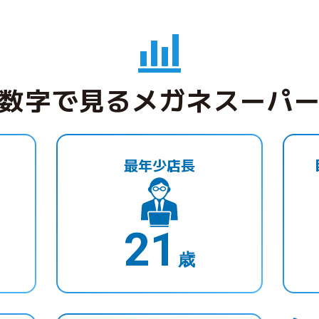
数字で見るメガネスーパ
最年少店長
21
歳