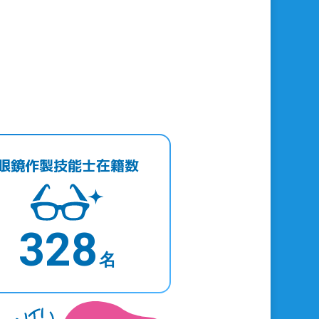
ー
眼鏡作製技能士在籍数
328
名